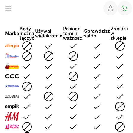
Kody
Posiada
Zrealizuj
Z
Używaj
Sprawdzisz
Marka
można
termin
w
p
wielokrotnie
saldo
łączyć
ważności
sklepie
i