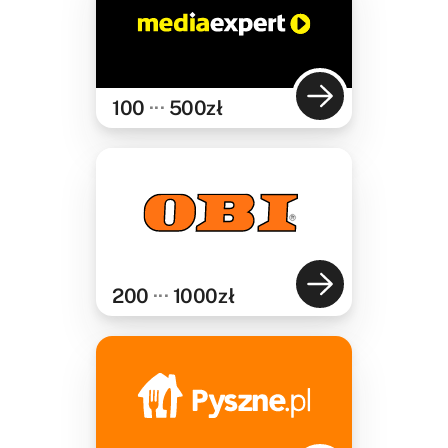
100
···
500
zł
200
···
1000
zł