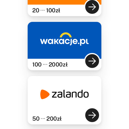
20
···
100
zł
100
···
2000
zł
50
···
200
zł